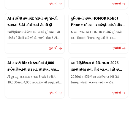
₹1,39,999
વધુ વાંચો
વધુ વાંચો
વિશે...
Gen...
AI કોર્સથી કમાણી: સૌથી વધુ સેલેરી
દુનિયાનો પ્રથમ HONOR Robot
આપતા 5 AI કોર્સ અને તેમની ફી
Phone લોન્ચ – સ્માર્ટફોનમાંથી નીકળે
રોબોટ કેમેરા, હાવભાવ ઓળખે અને
આર્ટિફિશિયલ ઇન્ટેલિજન્સના કારણે દુનિયામાં નવી
MWC 2026માં HONOR કંપનીએ દુનિયાનો
મૂવમેન્ટ કરે
નોકરીઓ ઊભી થઈ રહી છે. જાણો એવા 5 AI
પ્રથમ Robot Phone રજૂ કર્યો છે. આ
કોર્સ વિશે જે કરિયર અને સેલેરી...
સ્માર્ટફોનમાં રોબોટિક કેમેરા, AI હાવભાવ ઓળખ
વધુ વાંચો
વધુ વાંચો
અને ઓટોમેટિક...
AI કારણે Block કંપનીમાં 4,000
આર્ટિફિશિયલ ઇન્ટેલિજન્સ 2026:
કર્મચારીઓની છટણી, સીઈઓ જેક
ટેક્નોલોજી કેવી રીતે બદલી રહી છે
ડોર્સીનું મોટું નિવેદન
આપણી રોજિંદી જિંદગી
AI ટૂલ વધુ અસરકારક બનતા Block કંપનીએ
2026માં આર્ટિફિશિયલ ઇન્ટેલિજન્સ કેવી રીતે
10,000માંથી 4,000 કર્મચારીઓની છટણી કરી.
શિક્ષણ, નોકરી, બિઝનેસ અને મોબાઇલ
સીઈઓ જેક ડોર્સી મુજબ કંપની આર્થિક સંકટમાં
ટેક્નોલોજીમાં મોટો બદલાવ લાવી રહી છે તે જાણો.
વધુ વાંચો
વધુ વાંચો
નથી,...