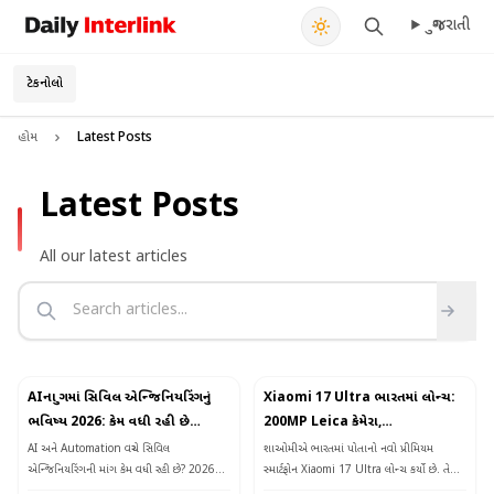
ગુજરાતી
Daily Interlink - Your trusted source for latest news
શોધો
ટેકનોલોજી
હોમ
Latest Posts
Latest Posts
All our latest articles
AIના યુગમાં સિવિલ એન્જિનિયરિંગનું
Xiaomi 17 Ultra ભારતમાં લોન્ચ:
ભવિષ્ય 2026: કેમ વધી રહી છે
200MP Leica કેમેરા,
વિદ્યાર્થીઓની પસંદગી?
Snapdragon 8 Elite Gen 5 અને
AI અને Automation વચ્ચે સિવિલ
શાઓમીએ ભારતમાં પોતાનો નવો પ્રીમિયમ
6000mAh બેટરી સાથે કિંમત
એન્જિનિયરિંગની માંગ કેમ વધી રહી છે? 2026માં
સ્માર્ટફોન Xiaomi 17 Ultra લોન્ચ કર્યો છે. તેમાં
કરિયર સ્કોપ, પગાર, સરકારી નોકરી અને ભવિષ્ય
200MP Leica કેમેરા, Snapdragon 8 Elite