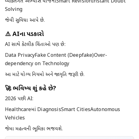
વ્યક્તિગત અભ્યાસ યોજનાSmart RevisionInstant Doubt
Solving
જેવી સુવિધા આપે છે.
⚠️ AIના પડકારો
AI સાથે કેટલીક ચિંતાઓ પણ છે:
Data PrivacyFake Content (Deepfake)Over-
dependency on Technology
આ માટે યોગ્ય નિયમો અને જાગૃતિ જરૂરી છે.
🚀 ભવિષ્ય શું કહે છે?
2026 પછી AI:
Healthcareમાં DiagnosisSmart CitiesAutonomous
Vehicles
જેમા મહત્વની ભૂમિકા ભજવશે.