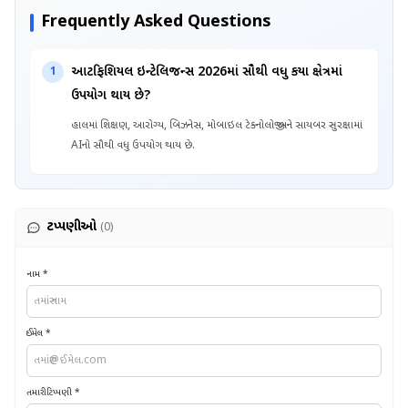
Frequently Asked Questions
આર્ટિફિશિયલ ઇન્ટેલિજન્સ 2026માં સૌથી વધુ કયા ક્ષેત્રમાં
1
ઉપયોગ થાય છે?
હાલમાં શિક્ષણ, આરોગ્ય, બિઝનેસ, મોબાઇલ ટેક્નોલોજી અને સાયબર સુરક્ષામાં
AIનો સૌથી વધુ ઉપયોગ થાય છે.
ટિપ્પણીઓ
(0)
નામ *
ઈમેલ *
તમારી ટિપ્પણી *