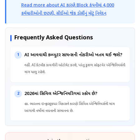
Read more about AI કારણે Block કંપનીમાં 4,000
કર્મચારીઓની છટણી, સીઈઓ જેક ડોર્સીનું મોટું નિવેદન
Frequently Asked Questions
AI આવવાથી કમ્પ્યુટર સાયન્સની નોકરીઓ ખતમ થઈ જશે?
1
નહીં. AI કેટલીક કામગીરી ઓટોમેટ કરશે, પરંતુ કુશળ સોફ્ટવેર એન્જિનિયર્સની
માંગ ચાલુ રહેશે.
2026માં સિવિલ એન્જિનિયરિંગમાં સ્કોપ છે?
2
હા. ભારતના ઇન્ફ્રાસ્ટ્રક્ચર વિકાસને કારણે સિવિલ એન્જિનિયર્સની માંગ
આગામી વર્ષોમાં વધવાની સંભાવના છે.