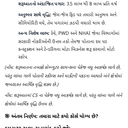
શરૂઆતનો અંદાજિત પગાર:
₹3.5 લાખ થી ₹8 લાખ પ્રતિ વર્ષ
અનુભવ સાથે વૃદ્ધિ:
જેમ-જેમ ફિલ્ડ પર તમારો અનુભવ અને
સીનિયોરિટી વધે, તેમ પગારમાં ઝડપી વધારો થાય છે.
અન્ય વિશેષ લાભ:
રેલ્વે, PWD અને NHAI જેવા વિભાગોમાં
સરકારી નોકરીઓની ઉત્તમ તકો તેમજ પોતાના દમ પર
કન્સ્ટ્રક્શન અને ટેન્ડરિંગના મોટા બિઝનેસ શરૂ કરવાનો મોટો
સ્કોપ.
(નોંધ: શરૂઆતના તબક્કે કોમ્પ્યુટર સાયન્સના પેકેજ વધુ આકર્ષક લાગે છે,
પરંતુ લાંબા ગાળે પોતાની સ્કીલ્સ અને માર્કેટની પકડના આધારે બંને ક્ષેત્રોમાં
જબરદસ્ત આર્થિક વૃદ્ધિ શક્ય છે.)
નોંધ: શરૂઆતમાં CS ના પેકેજ વધુ આકર્ષક લાગે છે, પરંતુ લાંબા ગાળે બંને
ક્ષેત્રોમાં આર્થિક વૃદ્ધિ ઉત્તમ છે.
🎯 અંતિમ નિર્ણય: તમારા માટે કયો કોર્સ યોગ્ય છે?