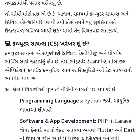
તબક્કામાંથી પસાર થઈ રહ્યું છે.
તો સૌથી મોટો પ્રશ્ન એ છે કે: આજના સમયમાં કમ્પ્યુટર સાયન્સ અને
સિવિલ એન્જિનિયરિંગમાંથી કયો કોર્સ તમને વધુ સુરક્ષિત અને
ઉજ્જવળ ભવિષ્ય આપી શકે? ચાલો તેને વિગતવાર સમજીએ.
💻 કમ્પ્યુટર સાયન્સ (CS) ખરેખર શું છે?
કમ્પ્યુટર સાયન્સ એ સંપૂર્ણપણે ડિજિટલ ટેક્નોલોજી અને પ્રોબ્લેમ
સોલ્વિંગ સાથે જોડાયેલું ક્ષેત્ર છે. તેમાં સોફ્ટવેર ડેવલપમેન્ટ, મોબાઇલ
એપ્લિકેશન, ક્લાઉડ કમ્પ્યુટિંગ, સાયબર સિક્યુરિટી અને ડેટા સાયન્સનો
સમાવેશ થાય છે.
આ ક્ષેત્રમાં વિદ્યાર્થીઓ મુખ્યત્વે નીચેની બાબતો પર કામ કરે છે:
Programming Languages:
Python જેવી આધુનિક
ભાષાઓ શીખવી.
Software & App Development:
PHP ના Laravel
જેવા ફ્રેમવર્ક પર પ્રોજેક્ટ બનાવવા અથવા Flutter અને Dart
નો ઉપયોગ કરીને સ્માર્ટ મોબાઇલ એપ્લિકેશન બનાવવી.