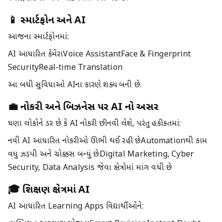
📱 સ્માર્ટફોન અને AI
આજના સ્માર્ટફોનમાં:
AI આધારિત કેમેરાVoice AssistantFace & Fingerprint
SecurityReal-time Translation
આ બધી સુવિધાઓ AIના કારણે શક્ય બની છે.
💼 નોકરી અને બિઝનેસ પર AI નો અસર
ઘણા લોકોને ડર છે કે AI નોકરી છીનવી લેશે, પરંતુ હકીકતમાં:
નવી AI આધારિત નોકરીઓ ઊભી થઈ રહી છેAutomationથી કામ
વધુ ઝડપી અને ચોક્કસ બન્યું છેDigital Marketing, Cyber
Security, Data Analysis જેવા ક્ષેત્રોમાં માંગ વધી છે
🎓 શિક્ષણ ક્ષેત્રમાં AI
AI આધારિત Learning Apps વિદ્યાર્થીઓને: