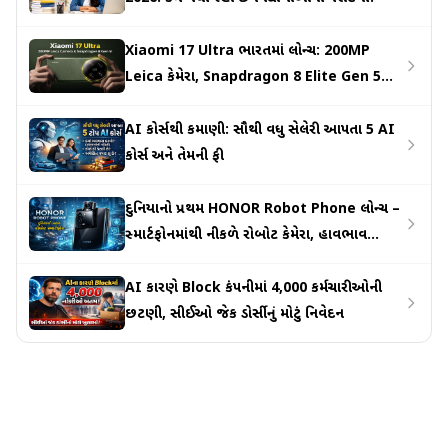
Xiaomi 17 Ultra ભારતમાં લોન્ચ: 200MP
Leica કેમેરા, Snapdragon 8 Elite Gen 5
અને 6000mAh બેટરી સાથે કિંમત ₹1,39,999
AI કોર્સથી કમાણી: સૌથી વધુ સેલેરી આપતા 5 AI
કોર્સ અને તેમની ફી
દુનિયાનો પ્રથમ HONOR Robot Phone લોન્ચ –
સ્માર્ટફોનમાંથી નીકળે રોબોટ કેમેરા, હાવભાવ
ઓળખે અને મૂવમેન્ટ કરે
AI કારણે Block કંપનીમાં 4,000 કર્મચારીઓની
છટણી, સીઈઓ જેક ડોર્સીનું મોટું નિવેદન