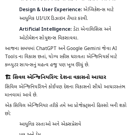
Design & User Experience:
એપ્લિકેશન્સ માટે
આધુનિક UI/UX ડિઝાઇન તૈયાર કરવી.
Artificial Intelligence:
ડેટા એનાલિસિસ અને
ઓટોમેશન સોલ્યુશન્સ વિકસાવવા.
આજના સમયમાં ChatGPT અને Google Gemini જેવા AI
Tools ના વિકાસ છતાં, યોગ્ય સ્કીલ્સ ધરાવતા એન્જિનિયર્સ માટે
કમ્પ્યુટર સાયન્સનું મહત્વ હજુ પણ ખૂબ ઊંચું છે.
🏗️ સિવિલ એન્જિનિયરિંગ: દેશના વિકાસનો આધાર
સિવિલ એન્જિનિયરિંગને કોઈપણ દેશના વિકાસનો સીધો આધારસ્તંભ
માનવામાં આવે છે.
એક સિવિલ એન્જિનિયર તરીકે તમે આ પ્રોજેક્ટ્સનો હિસ્સો બની શકો
છો:
આધુનિક રસ્તાઓ અને એક્સપ્રેસવે