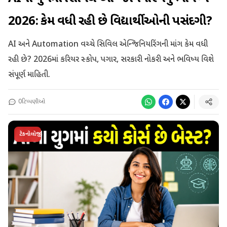
2026: કેમ વધી રહી છે વિદ્યાર્થીઓની પસંદગી?
AI અને Automation વચ્ચે સિવિલ એન્જિનિયરિંગની માંગ કેમ વધી
રહી છે? 2026માં કરિયર સ્કોપ, પગાર, સરકારી નોકરી અને ભવિષ્ય વિશે
સંપૂર્ણ માહિતી.
0
ટિપ્પણીઓ
ટેકનોલોજી