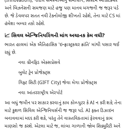
(Innovation), જટિલ સમસ્યાઓનું સમાધાન, સિસ્ટમ આર્કિટેક્ચર
અને બિઝનેસની સમજણ માટે હજુ પણ માનવ મગજની જ જરૂર પડે
છે. જે ડેવલપર સતત નવી ટેક્નોલોજી શીખતો રહેશે, તેના માટે CS માં
હંમેશા બમ્પર તકો રહેશે.
📈 સિવિલ એન્જિનિયરિંગની માંગ અચાનક કેમ વધી?
ભારત હાલમાં એક ઐતિહાસિક 'ઇન્ફ્રાસ્ટ્રક્ચર ક્રાંતિ' માંથી પસાર થઈ
રહ્યું છે.
નવા ગ્રીનફિલ્ડ એક્સપ્રેસવે
બુલેટ ટ્રેન પ્રોજેક્ટ્સ
ગિફ્ટ સિટી (GIFT City) જેવા મેગા પ્રોજેક્ટ્સ
નવા આંતરરાષ્ટ્રીય એરપોર્ટ
આ બધું જમીન પર સાકાર કરવાનું કામ કોમ્પ્યુટર કે AI ન કરી શકે; તેના
માટે કુશળ સિવિલ એન્જિનિયર્સની જ જરૂર પડે. AI ફક્ત ડિઝાઇન
બનાવવામાં મદદ કરી શકે, પરંતુ તેને વાસ્તવિકતામાં ફેરવવાનું કામ
માણસો જ કરશે. એટલા માટે જ, લાંબા ગાળાની જોબ સિક્યુરિટી અને