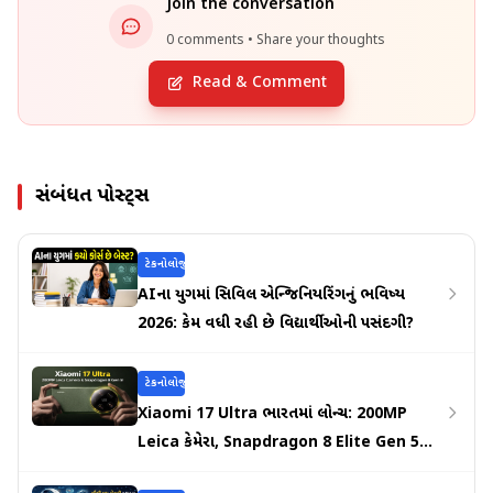
Join the conversation
0 comments • Share your thoughts
Read & Comment
સંબંધિત પોસ્ટ્સ
ટેકનોલોજી
AIના યુગમાં સિવિલ એન્જિનિયરિંગનું ભવિષ્ય
2026: કેમ વધી રહી છે વિદ્યાર્થીઓની પસંદગી?
ટેકનોલોજી
Xiaomi 17 Ultra ભારતમાં લોન્ચ: 200MP
Leica કેમેરા, Snapdragon 8 Elite Gen 5
અને 6000mAh બેટરી સાથે કિંમત ₹1,39,999