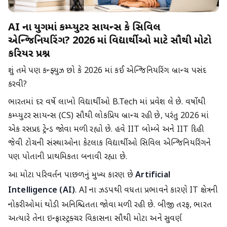
AI ના યુગમાં કમ્પ્યુટર સાયન્સ કે સિવિલ
એન્જિનિયરિંગ? 2026 માં વિદ્યાર્થીઓ માટે સૌથી મોટો
કરિયર પ્રશ્ન
શું તમે પણ કન્ફ્યુઝ છો કે 2026 માં કઈ એન્જિનિયરિંગ બ્રાન્ચ પસંદ
કરવી?
ભારતમાં દર વર્ષે લાખો વિદ્યાર્થીઓ B.Tech માં પ્રવેશ લે છે. વર્ષોથી
કમ્પ્યુટર સાયન્સ (CS) સૌથી લોકપ્રિય બ્રાન્ચ રહી છે, પરંતુ 2026 માં
એક રસપ્રદ ટ્રેન્ડ જોવા મળી રહ્યો છે. હવે IIT બોમ્બે અને IIT દિલ્હી
જેવી ટોચની સંસ્થાઓના કેટલાક વિદ્યાર્થીઓ સિવિલ એન્જિનિયરિંગને
પણ પોતાની પ્રાથમિકતા બનાવી રહ્યા છે.
આ મોટા પરિવર્તન પાછળનું મુખ્ય કારણ છે
Artificial
Intelligence (AI)
. AI ના ઝડપથી વધતા પ્રભાવને કારણે IT ક્ષેત્રની
નોકરીઓમાં થોડી અનિશ્ચિતતા જોવા મળી રહી છે. બીજી તરફ, ભારત
અત્યારે તેના ઇન્ફ્રાસ્ટ્રક્ચર વિકાસના સૌથી મોટા અને સુવર્ણ