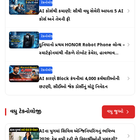
ટેકનોલોજી
AI કોર્સથી કમાણી: સૌથી વધુ સેલેરી આપતા 5 AI
કોર્સ અને તેમની ફી
ટેકનોલોજી
દુનિયાનો પ્રથમ HONOR Robot Phone લોન્ચ –
સ્માર્ટફોનમાંથી નીકળે રોબોટ કેમેરા, હાવભાવ
ઓળખે અને મૂવમેન્ટ કરે
ટેકનોલોજી
AI કારણે Block કંપનીમાં 4,000 કર્મચારીઓની
છટણી, સીઈઓ જેક ડોર્સીનું મોટું નિવેદન
વધુ ટેકનોલોજી
વધુ જુઓ
AIના યુગમાં સિવિલ એન્જિનિયરિંગનું ભવિષ્ય
2026: કેમ વધી રહી છે વિદ્યાર્થીઓની પસંદગી?