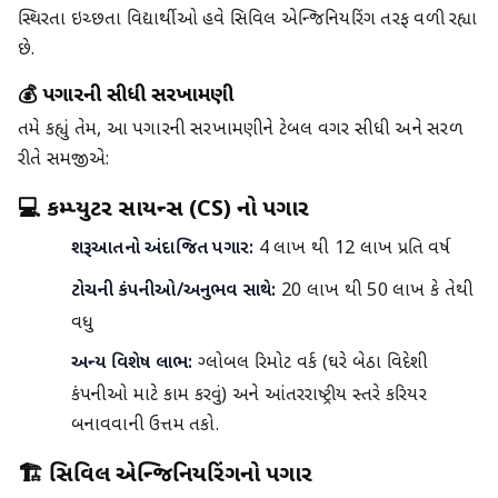
સ્થિરતા ઇચ્છતા વિદ્યાર્થીઓ હવે સિવિલ એન્જિનિયરિંગ તરફ વળી રહ્યા
છે.
💰 પગારની સીધી સરખામણી
તમે કહ્યું તેમ, આ પગારની સરખામણીને ટેબલ વગર સીધી અને સરળ
રીતે સમજીએ:
💻 કમ્પ્યુટર સાયન્સ (CS) નો પગાર
શરૂઆતનો અંદાજિત પગાર:
₹4 લાખ થી ₹12 લાખ પ્રતિ વર્ષ
ટોચની કંપનીઓ/અનુભવ સાથે:
₹20 લાખ થી ₹50 લાખ કે તેથી
વધુ
અન્ય વિશેષ લાભ:
ગ્લોબલ રિમોટ વર્ક (ઘરે બેઠા વિદેશી
કંપનીઓ માટે કામ કરવું) અને આંતરરાષ્ટ્રીય સ્તરે કરિયર
બનાવવાની ઉત્તમ તકો.
🏗️ સિવિલ એન્જિનિયરિંગનો પગાર