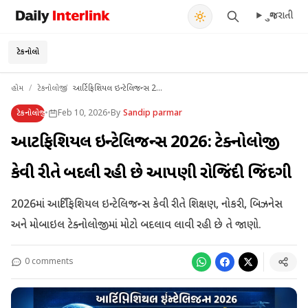
ગુજરાતી
Daily Interlink - Your trusted source for latest news
શોધો
ટેકનોલોજી
હોમ
/
ટેકનોલોજી
/
આર્ટિફિશિયલ ઇન્ટેલિજન્સ 2...
ટેકનોલોજી
•
Feb 10, 2026
•
By
Sandip parmar
આર્ટિફિશિયલ ઇન્ટેલિજન્સ 2026: ટેક્નોલોજી
કેવી રીતે બદલી રહી છે આપણી રોજિંદી જિંદગી
2026માં આર્ટિફિશિયલ ઇન્ટેલિજન્સ કેવી રીતે શિક્ષણ, નોકરી, બિઝનેસ
અને મોબાઇલ ટેક્નોલોજીમાં મોટો બદલાવ લાવી રહી છે તે જાણો.
0 comments