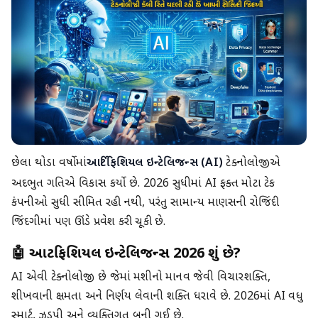
છેલ્લા થોડા વર્ષોમાં
આર્ટિફિશિયલ ઇન્ટેલિજન્સ (AI)
ટેક્નોલોજીએ
અદભુત ગતિએ વિકાસ કર્યો છે. 2026 સુધીમાં AI ફક્ત મોટા ટેક
કંપનીઓ સુધી સીમિત રહી નથી, પરંતુ સામાન્ય માણસની રોજિંદી
જિંદગીમાં પણ ઊંડે પ્રવેશ કરી ચૂકી છે.
🤖 આર્ટિફિશિયલ ઇન્ટેલિજન્સ 2026 શું છે?
AI એવી ટેક્નોલોજી છે જેમાં મશીનો માનવ જેવી વિચારશક્તિ,
શીખવાની ક્ષમતા અને નિર્ણય લેવાની શક્તિ ધરાવે છે. 2026માં AI વધુ
સ્માર્ટ, ઝડપી અને વ્યક્તિગત બની ગઈ છે.