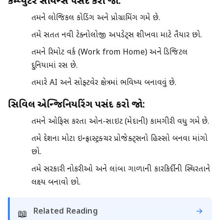
કમ્પ્યુટર સાયન્સ પસંદ કરો જો:
તમને લોજિકલ કોડિંગ અને પ્રોગ્રામિંગ ગમે છે.
તમે સતત નવી ટેક્નોલોજી અપડેટ્સ શીખવા માટે તૈયાર છો.
તમને રિમોટ વર્ક (Work from Home) અને ડિજિટલ
દુનિયામાં રસ છે.
તમારે AI અને સોફ્ટવેર ક્ષેત્રમાં ભવિષ્ય બનાવવું છે.
સિવિલ એન્જિનિયરિંગ પસંદ કરો જો:
તમને ઓફિસ કરતા ઓન-સાઇટ (મેદાની) કામગીરી વધુ ગમે છે.
તમે દેશના મોટા ઇન્ફ્રાસ્ટ્રક્ચર પ્રોજેક્ટ્સનો હિસ્સો બનવા માંગો
છો.
તમે સરકારી નોકરીઓ અને લાંબા ગાળાની કારકિર્દીની સ્થિરતાને
લક્ષ્ય બનાવો છો.
Related Reading
📖