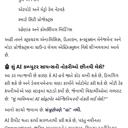
પુલ અને ડેમ
એરપોર્ટ અને મેટ્રો રેલ નેટવર્ક
સ્માર્ટ સિટી પ્રોજેક્ટ્સ
રહેણાંક અને કોમર્શિયલ બિલ્ડિંગ્સ
અહીં તમને સ્ટ્રક્ચરલ એનાલિસિસ, ડિઝાઇન, કન્સ્ટ્રક્શન મેનેજમેન્ટ અને
મોટા પ્રોજેક્ટ્સના ગ્રાઉન્ડ લેવલ એક્ઝિક્યુશન વિશે શીખવવામાં આવે
છે.
🤖 શું AI કમ્પ્યુટર સાયન્સની નોકરીઓ છીનવી લેશે?
આ ડર વ્યાજબી છે કારણ કે AI હવે જાતે કોડ લખી શકે છે, ડિબગિંગ
કરી શકે છે અને ડેવલપમેન્ટના ઘણા કાર્યોને ઓટોમેટ કરી શકે છે. મોટી ટેક
કંપનીઓએ પણ સ્ટાફમાં ઘટાડો કર્યો છે, જેનાથી વિદ્યાર્થીઓમાં ગભરાટ
છે:
"શું ભવિષ્યમાં AI સોફ્ટવેર એન્જિનિયરની નોકરી લઈ લેશે?"
આનો સાચો જવાબ છે:
સંપૂર્ણપણે "હા" નથી.
AI રિપીટ થતા કાર્યો સરળતાથી કરી શકે છે, પરંતુ નવીનતા