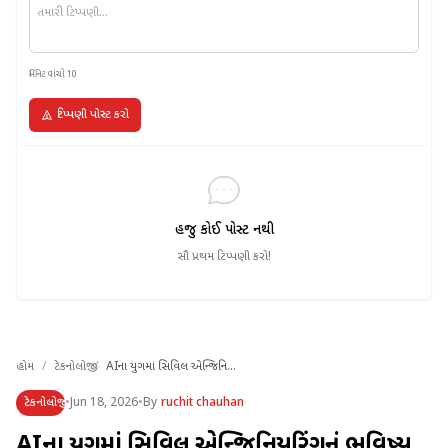
મિનિટ વાંચો 10
ટિપ્પણી પોસ્ટ કરો
હજુ કોઈ પોસ્ટ નથી
સૌ પ્રથમ ટિપ્પણી કરો!
હોમ
/
ટેકનોલોજી
/
AIના યુગમાં સિવિલ એન્જિનિ...
ટેકનોલોજી
•
Jun 18, 2026
•
By
ruchit chauhan
AIના યુગમાં સિવિલ એન્જિનિયરિંગનું ભવિષ્ય