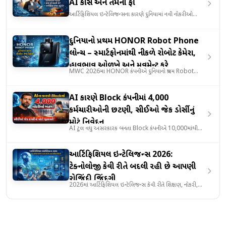
AI કોર્સ અને તેમની ફી
આર્ટિફિશિયલ ઇન્ટેલિજન્સના કારણે દુનિયામાં નવી નોકરીઓ
ઊભી થઈ રહી છે. જા..
દુનિયાનો પ્રથમ HONOR Robot Phone
લોન્ચ – સ્માર્ટફોનમાંથી નીકળે રોબોટ કેમેરા,
હાવભાવ ઓળખે અને મૂવમેન્ટ કરે
MWC 2026માં HONOR કંપનીએ દુનિયાનો પ્રથમ Robot
Phone રજૂ કર્યો છે. આ સ્..
AI કારણે Block કંપનીમાં 4,000
કર્મચારીઓની છટણી, સીઈઓ જેક ડોર્સીનું
મોટું નિવેદન
AI ટૂલ વધુ અસરકારક બનતા Block કંપનીએ 10,000માંથી
4,000 કર્મચારીઓની છટણ..
આર્ટિફિશિયલ ઇન્ટેલિજન્સ 2026:
ટેક્નોલોજી કેવી રીતે બદલી રહી છે આપણી
રોજિંદી જિંદગી
2026માં આર્ટિફિશિયલ ઇન્ટેલિજન્સ કેવી રીતે શિક્ષણ, નોકરી,
બિઝનેસ અને મો..