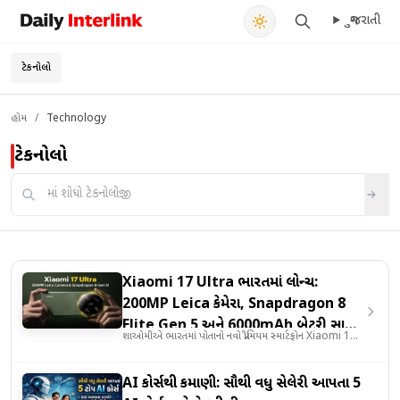
ગુજરાતી
Daily Interlink - Your trusted source for latest news
શોધો
ટેકનોલોજી
હોમ
/
Technology
FEATURED
ટેકનોલોજી
AIના યુગમાં સિવિલ એન્જિનિયરિંગનું ભવિષ્ય 2026: કેમ વધી રહી
છે વિદ્યાર્થીઓની પસંદગી?
Jun 18, 2026
Xiaomi 17 Ultra ભારતમાં લોન્ચ:
200MP Leica કેમેરા, Snapdragon 8
Elite Gen 5 અને 6000mAh બેટરી સાથે
શાઓમીએ ભારતમાં પોતાનો નવો પ્રીમિયમ સ્માર્ટફોન Xiaomi 17
કિંમત ₹1,39,999
Ultra લોન્ચ કર..
AI કોર્સથી કમાણી: સૌથી વધુ સેલેરી આપતા 5