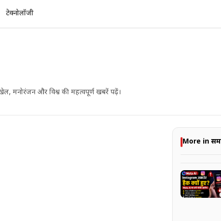
टेक्नोलॉजी
Outage 2026: हजारों
जारों यूजर्स को लॉगिन और फीड एक्सेस करने में
ेल, मनोरंजन और विश्व की महत्वपूर्ण खबरें पढ़ें।
More in सम